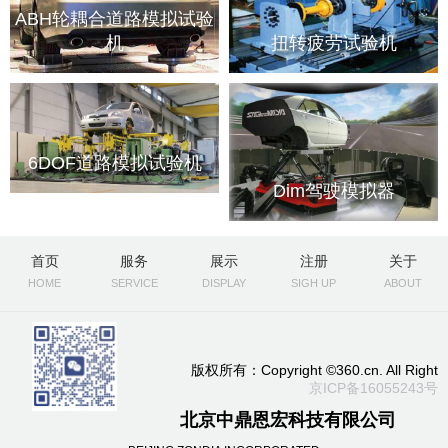
ABH轮耦合道路模拟试验
机
扭转疲劳试验机
6DOF道路模拟试验机
Dim驾驶模拟器
首页
服务
展示
注册
关于
HOME
SERVICE
DISPLAY
SIGH UP
ABOUT
版权所有：Copyright ©360.cn. All Right
京ICP备16055243号
北京中鼎恩宏科技有限公司